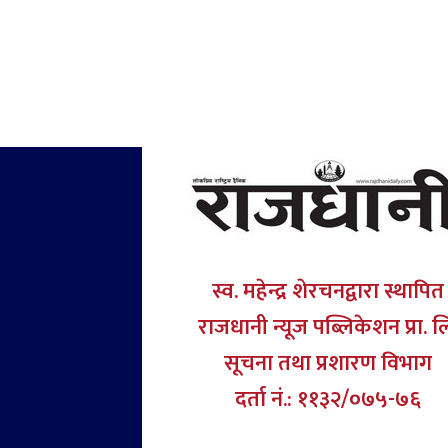
स्व. महेन्द्र शेरचनद्वारा स्थापित
राजधानी न्यूज पब्लिकेशन प्रा. ल
सूचना तथा प्रशारण विभाग
दर्ता नं.: ११३२/०७५-७६