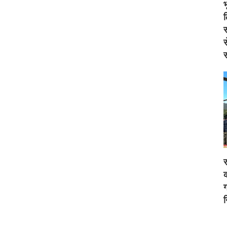
स
स
स
र
क
ग
न