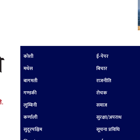
कोशी
ई-पेपर
मधेस
बिचार
बागमती
राजनीति
गण्डकी
रोचक
ि.
लुम्बिनी
समाज
कर्णाली
सुरक्षा/अपराध
सुदूरपश्चिम
सूचना प्रविधि