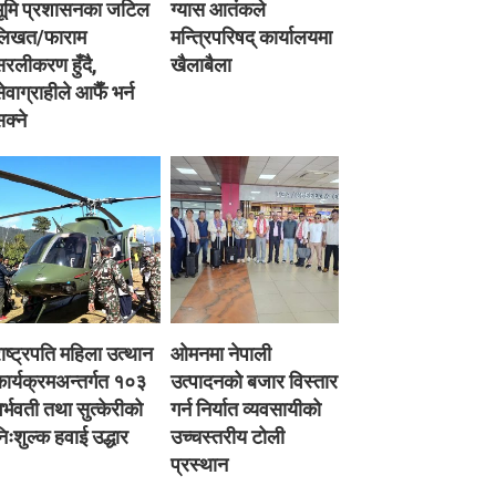
भूमि प्रशासनका जटिल
ग्यास आतंकले
लिखत/फाराम
मन्त्रिपरिषद् कार्यालयमा
रलीकरण हुँदै,
खैलाबैला
ेवाग्राहीले आफैँ भर्न
क्ने
ाष्ट्रपति महिला उत्थान
ओमनमा नेपाली
ार्यक्रमअन्तर्गत १०३
उत्पादनको बजार विस्तार
र्भवती तथा सुत्केरीको
गर्न निर्यात व्यवसायीको
िःशुल्क हवाई उद्धार
उच्चस्तरीय टोली
प्रस्थान