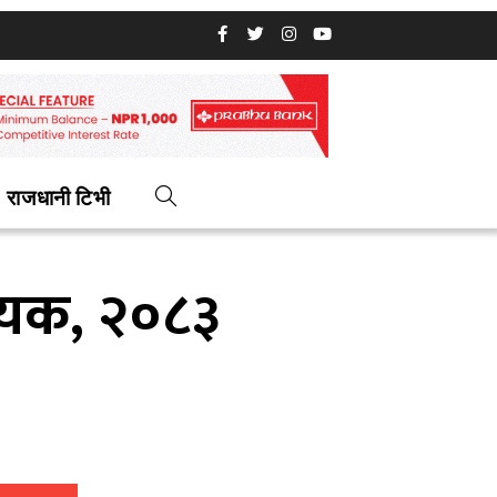
राजधानी टिभी
िधेयक, २०८३