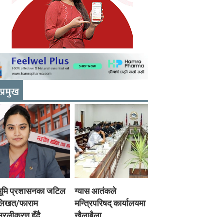
प्रमुख
भूमि प्रशासनका जटिल
ग्यास आतंकले
लिखत/फाराम
मन्त्रिपरिषद् कार्यालयमा
रलीकरण हुँदै,
खैलाबैला