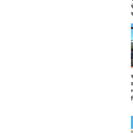
स
स
र
क
ग
न