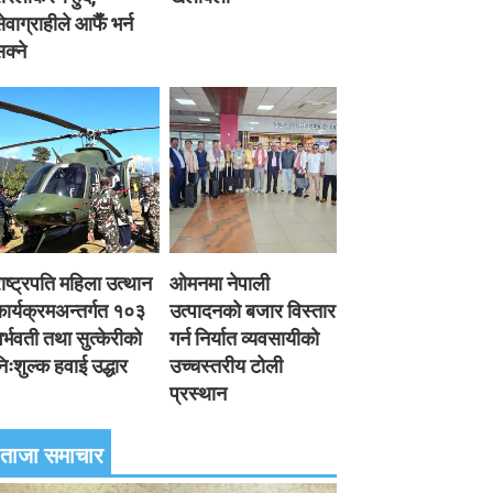
ेवाग्राहीले आफैँ भर्न
क्ने
ाष्ट्रपति महिला उत्थान
ओमनमा नेपाली
ार्यक्रमअन्तर्गत १०३
उत्पादनको बजार विस्तार
र्भवती तथा सुत्केरीको
गर्न निर्यात व्यवसायीको
िःशुल्क हवाई उद्धार
उच्चस्तरीय टोली
प्रस्थान
ताजा समाचार