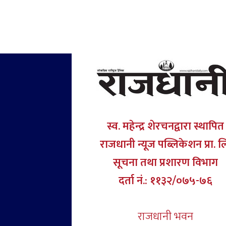
स्व. महेन्द्र शेरचनद्वारा स्थापित
राजधानी न्यूज पब्लिकेशन प्रा. ल
सूचना तथा प्रशारण विभाग
दर्ता नं.: ११३२/०७५-७६
राजधानी भवन