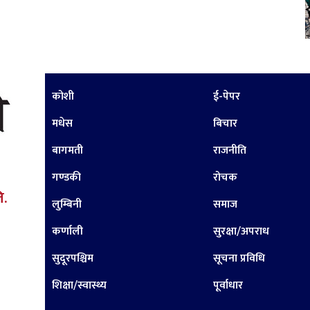
कोशी
ई-पेपर
मधेस
बिचार
बागमती
राजनीति
गण्डकी
रोचक
ि.
लुम्बिनी
समाज
कर्णाली
सुरक्षा/अपराध
सुदूरपश्चिम
सूचना प्रविधि
शिक्षा/स्वास्थ्य
पूर्वाधार