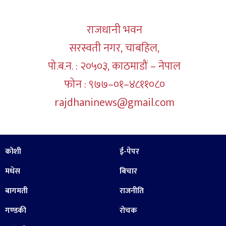
राजधानी भवन
सरस्वती नगर, चाबहिल,
पो.ब.न. : २०५०३, काठमाडौं – नेपाल
फोन : ९७७–०१–४८११०८०
rajdhaninews@gmail.com
कोशी
ई-पेपर
मधेस
बिचार
बागमती
राजनीति
गण्डकी
रोचक