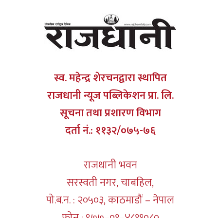
स्व. महेन्द्र शेरचनद्वारा स्थापित
राजधानी न्यूज पब्लिकेशन प्रा. लि.
सूचना तथा प्रशारण विभाग
दर्ता नं.: ११३२/०७५-७६
राजधानी भवन
सरस्वती नगर, चाबहिल,
पो.ब.न. : २०५०३, काठमाडौं – नेपाल
फोन : ९७७–०१–४८११०८०