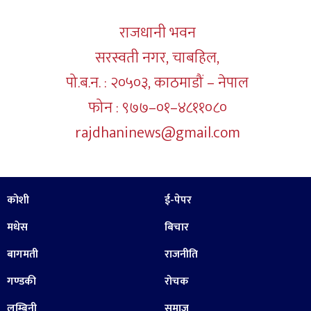
राजधानी भवन
सरस्वती नगर, चाबहिल,
पो.ब.न. : २०५०३, काठमाडौं – नेपाल
फोन : ९७७–०१–४८११०८०
rajdhaninews@gmail.com
कोशी
ई-पेपर
मधेस
बिचार
बागमती
राजनीति
गण्डकी
रोचक
लुम्बिनी
समाज