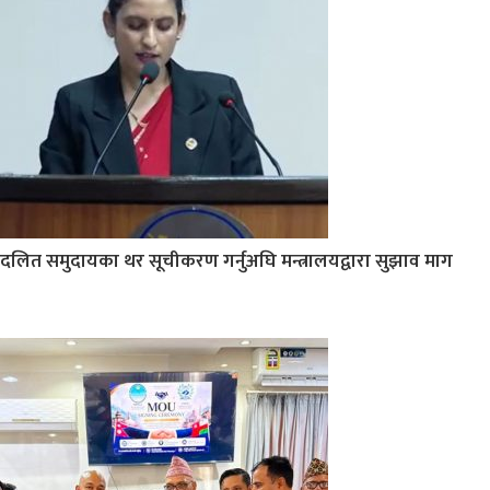
दलित समुदायका थर सूचीकरण गर्नुअघि मन्त्रालयद्वारा सुझाव माग