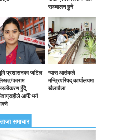
सञ्चालन हुने
भूमि प्रशासनका जटिल
ग्यास आतंकले
लिखत/फाराम
मन्त्रिपरिषद् कार्यालयमा
रलीकरण हुँदै,
खैलाबैला
ेवाग्राहीले आफैँ भर्न
क्ने
ताजा समाचार