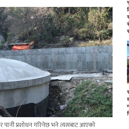
स
स
स
र
क
ग
न
ाखेर पानी प्रशोधन गरिनेछ भने त्यसबाट आएको