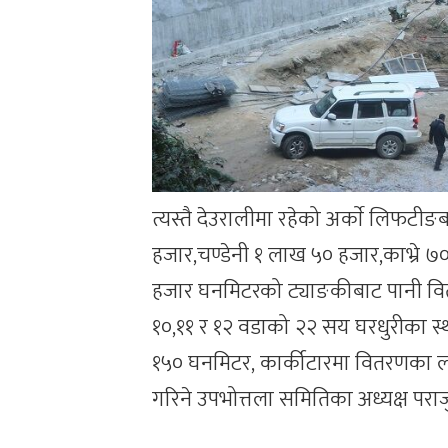
त्यस्तै देउरालीमा रहेको अर्काे लिफट
हजार,चण्डेनी १ लाख ५० हजार,काभ्रे ७
हजार घनमिटरको ट्याङकीबाट पानी वि
१०,११ र १२ वडाको २२ सय घरधुरीका स
१५० घनमिटर, कार्कीटारमा वितरणका ल
गरिने उपभोत्तला समितिका अध्यक्ष परा