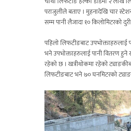
चौथो लिफटीङ हेल्का डाँडमा २ लाख लि
पराजुलीले बताए । मुहनादेखि चार स्ट
सम्म पानी लैजादा १० किलोमिटरको दुरी ह
पहिलो लिफटीङबाट उपभोक्ताहरुलाई पानी
भने उपभोक्ताहरुलाई पानी वितरण हुने र
रहेको छ । खत्रीथोकमा रहेको ट्याङकी
लिफटीङबाट भने ७० घनमिटरको ट्याङक