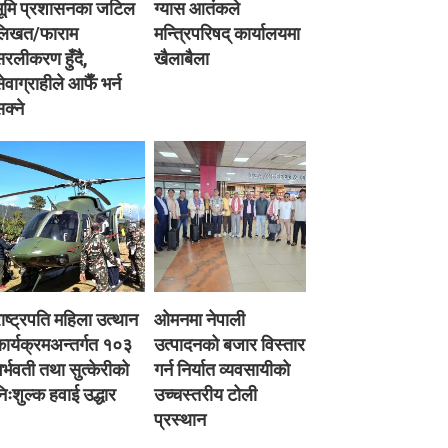
भूमि प्रशासनका जटिल
ग्यास आतंकले
लिखत/फाराम
मन्त्रिपरिषद् कार्यालयमा
रलीकरण हुँदै,
खैलाबैला
ेवाग्राहीले आफैँ भर्न
क्ने
ाष्ट्रपति महिला उत्थान
ओमनमा नेपाली
ार्यक्रमअन्तर्गत १०३
उत्पादनको बजार विस्तार
र्भवती तथा सुत्केरीको
गर्न निर्यात व्यवसायीको
िःशुल्क हवाई उद्धार
उच्चस्तरीय टोली
प्रस्थान