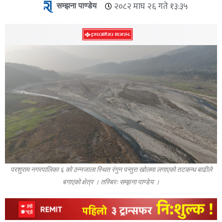
सम्झना पाण्डेय
२०८२ माघ २६ गते १३:३५
परशुराम नगरपालिका ६ को ठन्नजाला स्थित रंगुन पन्तुरा खोलमा लगाएको तटकन्ध बाढीले
बगाएको क्षेत्र । तस्बिरः सम्झना पाण्डेय ।