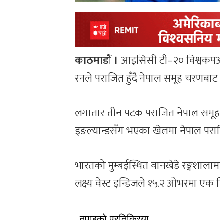
काठमाडौं ।
आइसिसी टी–२० विश्वकपअन्
रनले पराजित हुँदै नेपाल समूह चरणबाट
लगातार तीन पटक पराजित नेपाल समूह
इङल्यान्डसँग भएका खेलमा नेपाल पर
भारतको मुम्बईस्थित वानखेडे रङ्गशा
लक्ष्य वेस्ट इन्डिजले १५.२ ओभरमा एक व
तपाइको प्रतिक्रिया