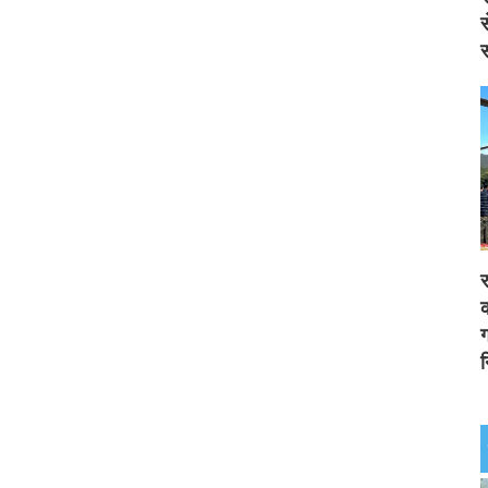
स
स
र
क
ग
न