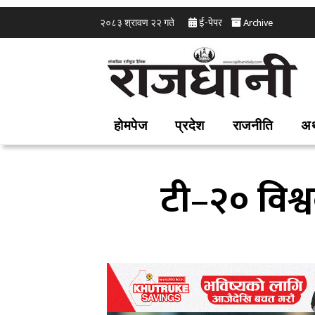
ई-पेपर
Archive
२०८३ श्रावण २२ गते
होमपेज
प्रदेश
राजनीति
अर
टी–२० विश्