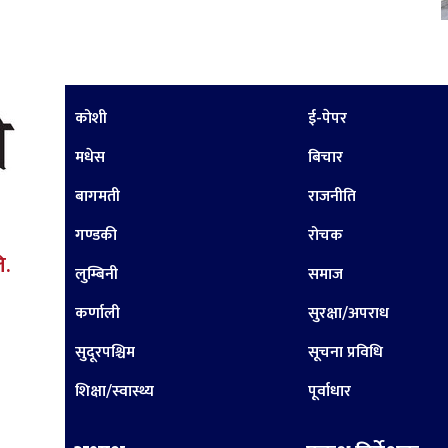
कोशी
ई-पेपर
मधेस
बिचार
बागमती
राजनीति
गण्डकी
रोचक
ि.
लुम्बिनी
समाज
कर्णाली
सुरक्षा/अपराध
सुदूरपश्चिम
सूचना प्रविधि
शिक्षा/स्वास्थ्य
पूर्वाधार