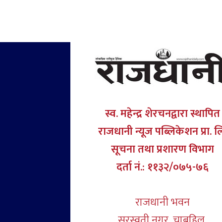
स्व. महेन्द्र शेरचनद्वारा स्थापित
राजधानी न्यूज पब्लिकेशन प्रा. ल
सूचना तथा प्रशारण विभाग
दर्ता नं.: ११३२/०७५-७६
राजधानी भवन
सरस्वती नगर, चाबहिल,