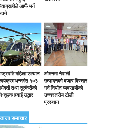
ेवाग्राहीले आफैँ भर्न
क्ने
ाष्ट्रपति महिला उत्थान
ओमनमा नेपाली
ार्यक्रमअन्तर्गत १०३
उत्पादनको बजार विस्तार
र्भवती तथा सुत्केरीको
गर्न निर्यात व्यवसायीको
िःशुल्क हवाई उद्धार
उच्चस्तरीय टोली
प्रस्थान
ताजा समाचार