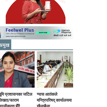
प्रमुख
भूमि प्रशासनका जटिल
ग्यास आतंकले
लिखत/फाराम
मन्त्रिपरिषद् कार्यालयमा
रलीकरण हुँदै,
खैलाबैला