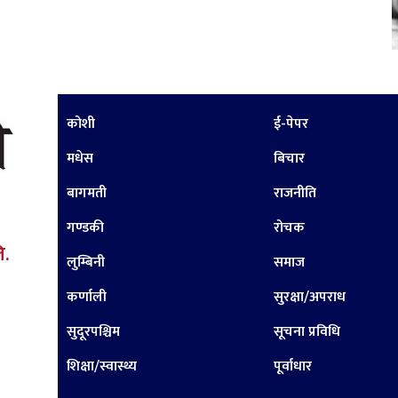
कोशी
ई-पेपर
मधेस
बिचार
बागमती
राजनीति
गण्डकी
रोचक
ि.
लुम्बिनी
समाज
कर्णाली
सुरक्षा/अपराध
सुदूरपश्चिम
सूचना प्रविधि
शिक्षा/स्वास्थ्य
पूर्वाधार