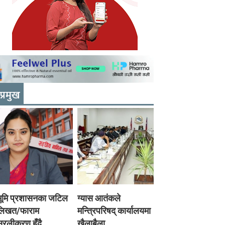
प्रमुख
भूमि प्रशासनका जटिल
ग्यास आतंकले
लिखत/फाराम
मन्त्रिपरिषद् कार्यालयमा
रलीकरण हुँदै,
खैलाबैला