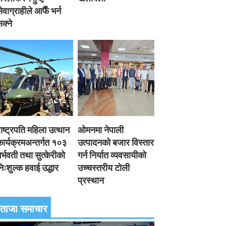
ेवाग्राहीले आफैँ भर्न
क्ने
ाष्ट्रपति महिला उत्थान
ओमनमा नेपाली
ार्यक्रमअन्तर्गत १०३
उत्पादनको बजार विस्तार
र्भवती तथा सुत्केरीको
गर्न निर्यात व्यवसायीको
िःशुल्क हवाई उद्धार
उच्चस्तरीय टोली
प्रस्थान
ताजा समाचार