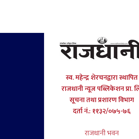
स्व. महेन्द्र शेरचनद्वारा स्थापित
राजधानी न्यूज पब्लिकेशन प्रा. ल
सूचना तथा प्रशारण विभाग
दर्ता नं.: ११३२/०७५-७६
राजधानी भवन