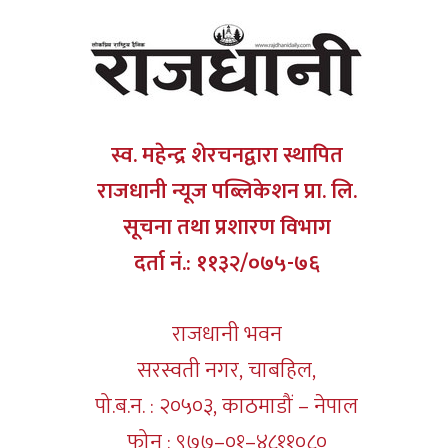
स्व. महेन्द्र शेरचनद्वारा स्थापित
राजधानी न्यूज पब्लिकेशन प्रा. लि.
सूचना तथा प्रशारण विभाग
दर्ता नं.: ११३२/०७५-७६
राजधानी भवन
सरस्वती नगर, चाबहिल,
पो.ब.न. : २०५०३, काठमाडौं – नेपाल
फोन : ९७७–०१–४८११०८०