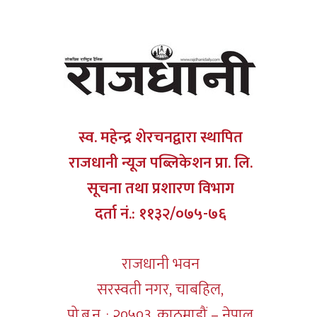
स्व. महेन्द्र शेरचनद्वारा स्थापित
राजधानी न्यूज पब्लिकेशन प्रा. लि.
सूचना तथा प्रशारण विभाग
दर्ता नं.: ११३२/०७५-७६
राजधानी भवन
सरस्वती नगर, चाबहिल,
पो.ब.न. : २०५०३, काठमाडौं – नेपाल