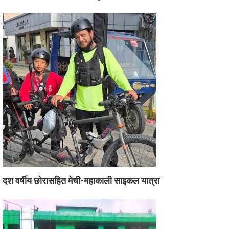
दश वर्षीय छोरासहित मेची-महाकाली साइकल यात्रा