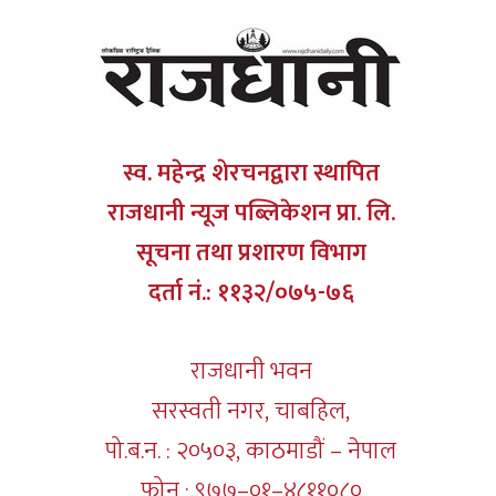
स्व. महेन्द्र शेरचनद्वारा स्थापित
राजधानी न्यूज पब्लिकेशन प्रा. लि.
सूचना तथा प्रशारण विभाग
दर्ता नं.: ११३२/०७५-७६
राजधानी भवन
सरस्वती नगर, चाबहिल,
पो.ब.न. : २०५०३, काठमाडौं – नेपाल
फोन : ९७७–०१–४८११०८०