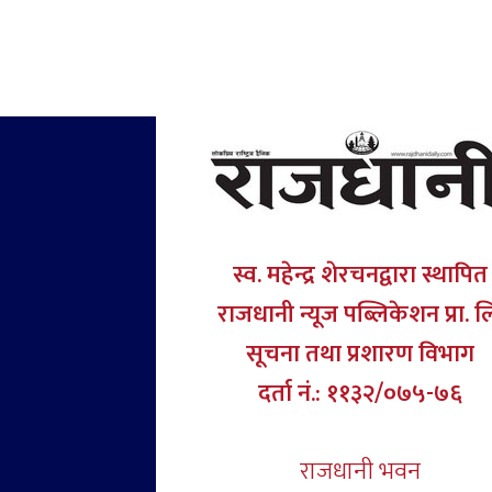
स्व. महेन्द्र शेरचनद्वारा स्थापित
राजधानी न्यूज पब्लिकेशन प्रा. ल
सूचना तथा प्रशारण विभाग
दर्ता नं.: ११३२/०७५-७६
राजधानी भवन