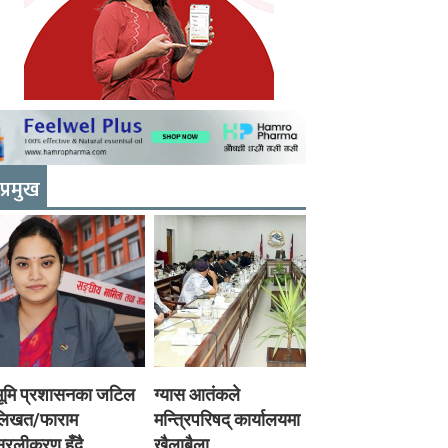
प्रमुख
भूमि प्रशासनका जटिल
ग्यास आतंकले
लिखत/फाराम
मन्त्रिपरिषद् कार्यालयमा
रलीकरण हुँदै,
खैलाबैला