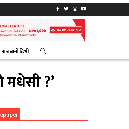
राजधानी टिभी
री मधेसी ?’
epaper