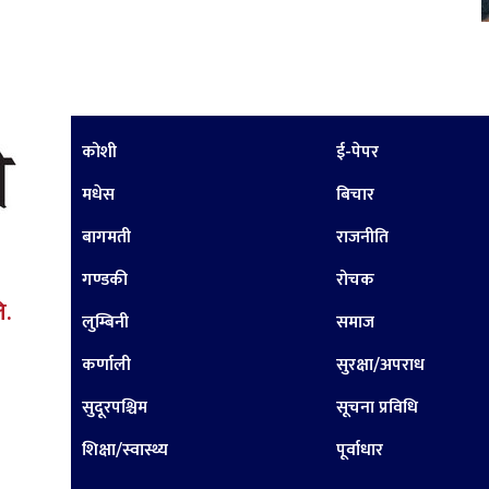
कोशी
ई-पेपर
मधेस
बिचार
बागमती
राजनीति
गण्डकी
रोचक
ि.
लुम्बिनी
समाज
कर्णाली
सुरक्षा/अपराध
सुदूरपश्चिम
सूचना प्रविधि
शिक्षा/स्वास्थ्य
पूर्वाधार