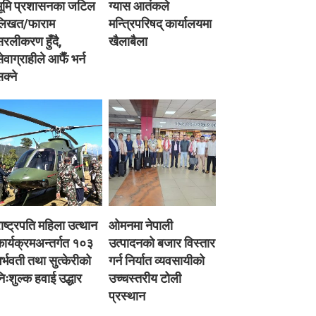
भूमि प्रशासनका जटिल
ग्यास आतंकले
लिखत/फाराम
मन्त्रिपरिषद् कार्यालयमा
रलीकरण हुँदै,
खैलाबैला
ेवाग्राहीले आफैँ भर्न
क्ने
ाष्ट्रपति महिला उत्थान
ओमनमा नेपाली
ार्यक्रमअन्तर्गत १०३
उत्पादनको बजार विस्तार
र्भवती तथा सुत्केरीको
गर्न निर्यात व्यवसायीको
िःशुल्क हवाई उद्धार
उच्चस्तरीय टोली
प्रस्थान