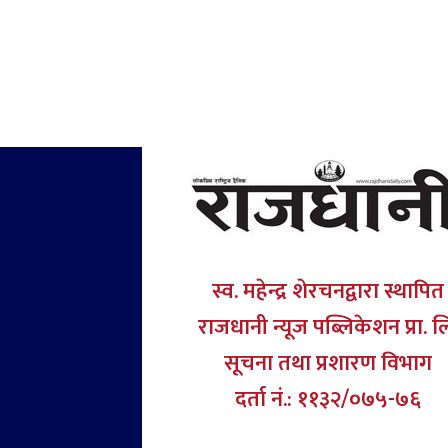
स्व. महेन्द्र शेरचनद्वारा स्थापित
राजधानी न्यूज पब्लिकेशन प्रा. ल
सूचना तथा प्रशारण विभाग
दर्ता नं.: ११३२/०७५-७६