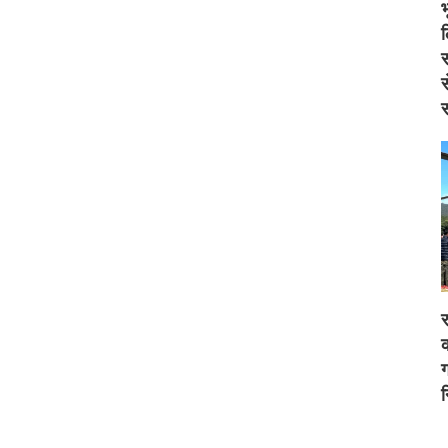
स
स
स
र
क
ग
न