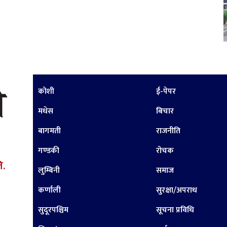
कोशी
ई-पेपर
मधेस
बिचार
बागमती
राजनीति
गण्डकी
रोचक
ि.
लुम्बिनी
समाज
कर्णाली
सुरक्षा/अपराध
सुदूरपश्चिम
सूचना प्रविधि