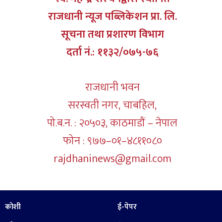
राजधानी न्यूज पब्लिकेशन प्रा. लि.
सूचना तथा प्रशारण विभाग
दर्ता नं.: ११३२/०७५-७६
राजधानी भवन
सरस्वती नगर, चाबहिल,
पो.ब.न. : २०५०३, काठमाडौं – नेपाल
फोन : ९७७–०१–४८११०८०
rajdhaninews@gmail.com
कोशी
ई-पेपर