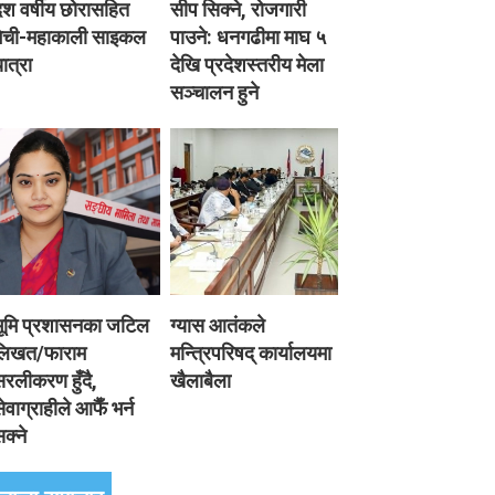
श वर्षीय छोरासहित
सीप सिक्ने, रोजगारी
मेची-महाकाली साइकल
पाउने: धनगढीमा माघ ५
ात्रा
देखि प्रदेशस्तरीय मेला
सञ्चालन हुने
भूमि प्रशासनका जटिल
ग्यास आतंकले
लिखत/फाराम
मन्त्रिपरिषद् कार्यालयमा
रलीकरण हुँदै,
खैलाबैला
ेवाग्राहीले आफैँ भर्न
क्ने