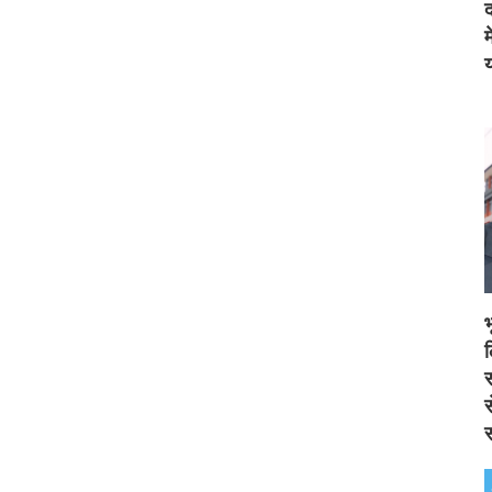
द
य
स
स
स