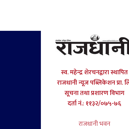
स्व. महेन्द्र शेरचनद्वारा स्थापित
राजधानी न्यूज पब्लिकेशन प्रा. ल
सूचना तथा प्रशारण विभाग
दर्ता नं.: ११३२/०७५-७६
राजधानी भवन