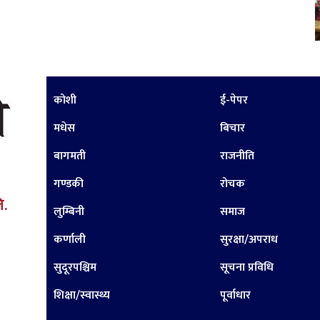
कोशी
ई-पेपर
मधेस
बिचार
बागमती
राजनीति
गण्डकी
रोचक
ि.
लुम्बिनी
समाज
कर्णाली
सुरक्षा/अपराध
सुदूरपश्चिम
सूचना प्रविधि
शिक्षा/स्वास्थ्य
पूर्वाधार