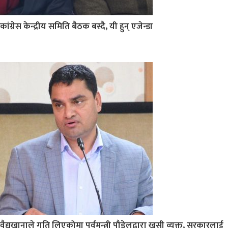
कांग्रेस केन्द्रीय समिति बैठक बस्दै, यी हुन् एजेन्डा
वैद्यखानाले गति लिएकोमा पूर्वमन्त्री पौडेलद्वारा खुसी व्यक्त, सरकारलाई