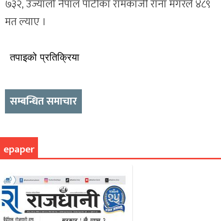
७३२, उज्यालो नेपाल पार्टीका रामकाजी राना मगरले ४८९
मत ल्याए ।
तपाइको प्रतिक्रिया
सम्बन्धित समाचार
epaper