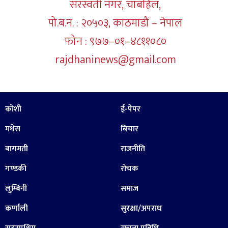
सरस्वती नगर, चाबहिल,
पो.ब.न. : २०५०३, काठमाडौं – नेपाल
फोन : ९७७–०१–४८११०८०
rajdhaninews@gmail.com
कोशी
ई-पेपर
मधेस
बिचार
बागमती
राजनीति
गण्डकी
रोचक
लुम्बिनी
समाज
कर्णाली
सुरक्षा/अपराध