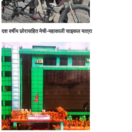
दश वर्षीय छोरासहित मेची-महाकाली साइकल यात्रा