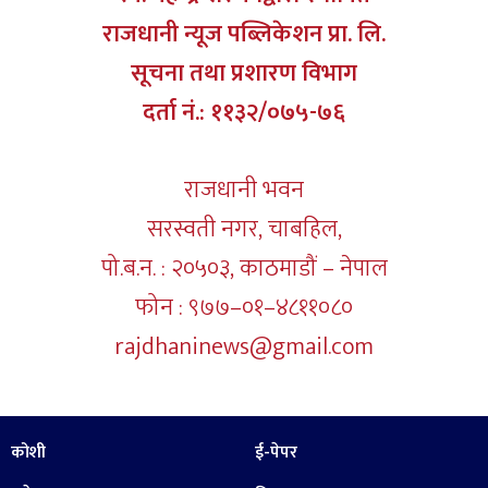
राजधानी न्यूज पब्लिकेशन प्रा. लि.
सूचना तथा प्रशारण विभाग
दर्ता नं.: ११३२/०७५-७६
राजधानी भवन
सरस्वती नगर, चाबहिल,
पो.ब.न. : २०५०३, काठमाडौं – नेपाल
फोन : ९७७–०१–४८११०८०
rajdhaninews@gmail.com
कोशी
ई-पेपर