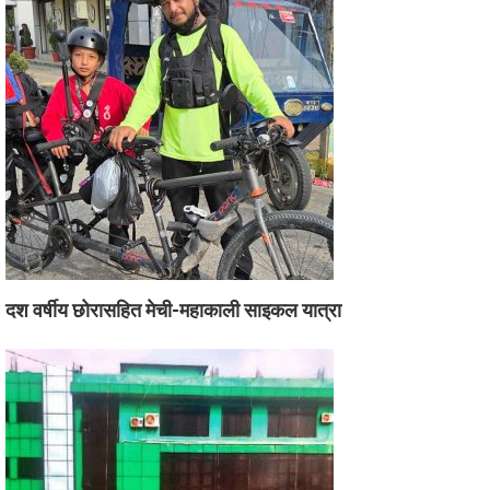
दश वर्षीय छोरासहित मेची-महाकाली साइकल यात्रा