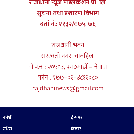
राजधानी न्यूज पब्लिकेशन प्रा. लि.
सूचना तथा प्रशारण विभाग
दर्ता नं.: ११३२/०७५-७६
राजधानी भवन
सरस्वती नगर, चाबहिल,
पो.ब.न. : २०५०३, काठमाडौं – नेपाल
फोन : ९७७–०१–४८११०८०
rajdhaninews@gmail.com
कोशी
ई-पेपर
मधेस
बिचार