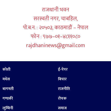
राजधानी भवन
सरस्वती नगर, चाबहिल,
पो.ब.न. : २०५०३, काठमाडौं – नेपाल
फोन : ९७७–०१–४८११०८०
rajdhaninews@gmail.com
कोशी
ई-पेपर
मधेस
बिचार
बागमती
राजनीति
गण्डकी
रोचक
लुम्बिनी
समाज