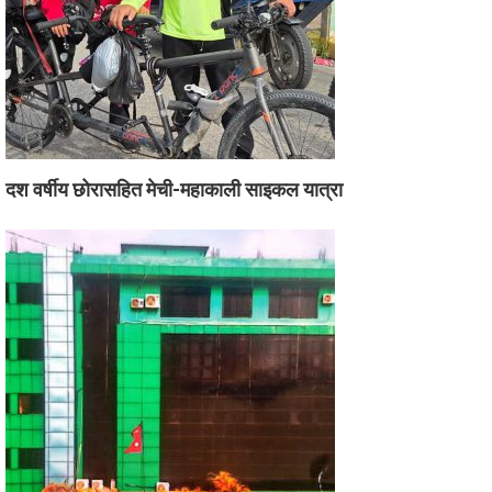
दश वर्षीय छोरासहित मेची-महाकाली साइकल यात्रा