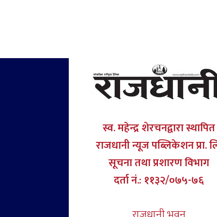
स्व. महेन्द्र शेरचनद्वारा स्थापित
राजधानी न्यूज पब्लिकेशन प्रा. ल
सूचना तथा प्रशारण विभाग
दर्ता नं.: ११३२/०७५-७६
राजधानी भवन