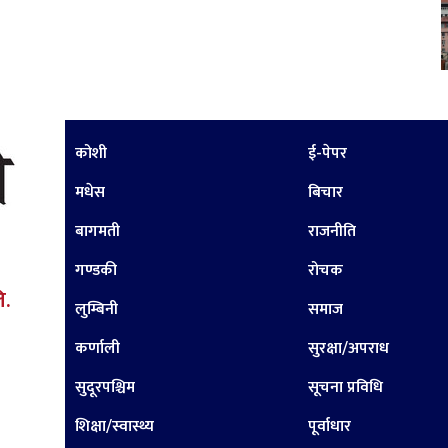
कोशी
ई-पेपर
मधेस
बिचार
बागमती
राजनीति
गण्डकी
रोचक
ि.
लुम्बिनी
समाज
कर्णाली
सुरक्षा/अपराध
सुदूरपश्चिम
सूचना प्रविधि
शिक्षा/स्वास्थ्य
पूर्वाधार