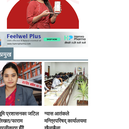
प्रमुख
भूमि प्रशासनका जटिल
ग्यास आतंकले
लिखत/फाराम
मन्त्रिपरिषद् कार्यालयमा
रलीकरण हुँदै,
खैलाबैला