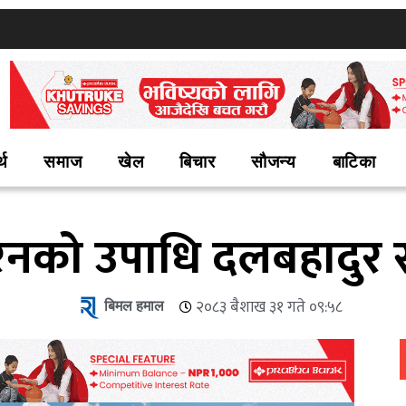
्थ
समाज
खेल
बिचार
सौजन्य
बाटिका
रेल रनको उपाधि दलबहादुर
बिमल हमाल
२०८३ बैशाख ३१ गते ०९:५८