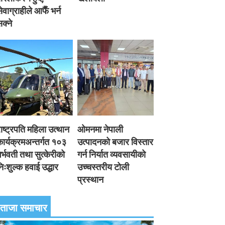
ेवाग्राहीले आफैँ भर्न
क्ने
ाष्ट्रपति महिला उत्थान
ओमनमा नेपाली
ार्यक्रमअन्तर्गत १०३
उत्पादनको बजार विस्तार
र्भवती तथा सुत्केरीको
गर्न निर्यात व्यवसायीको
िःशुल्क हवाई उद्धार
उच्चस्तरीय टोली
प्रस्थान
ताजा समाचार