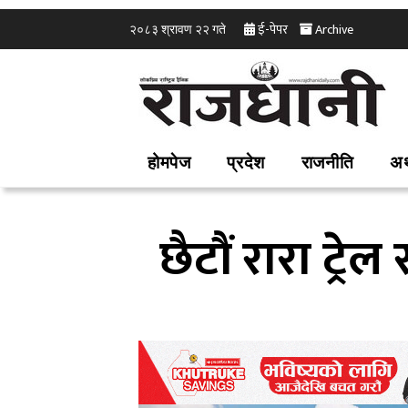
ई-पेपर
Archive
२०८३ श्रावण २२ गते
होमपेज
प्रदेश
राजनीति
अर
छैटौं रारा ट्