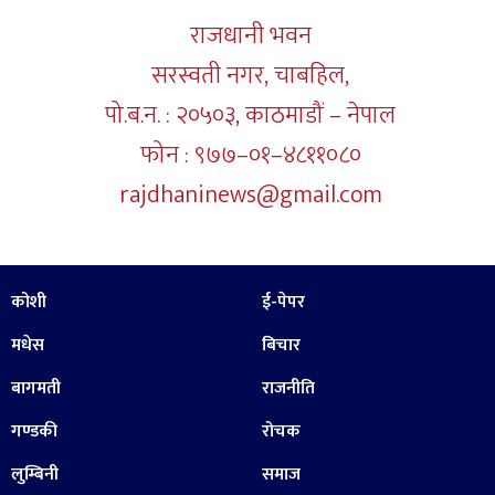
राजधानी भवन
सरस्वती नगर, चाबहिल,
पो.ब.न. : २०५०३, काठमाडौं – नेपाल
फोन : ९७७–०१–४८११०८०
rajdhaninews@gmail.com
कोशी
ई-पेपर
मधेस
बिचार
बागमती
राजनीति
गण्डकी
रोचक
लुम्बिनी
समाज