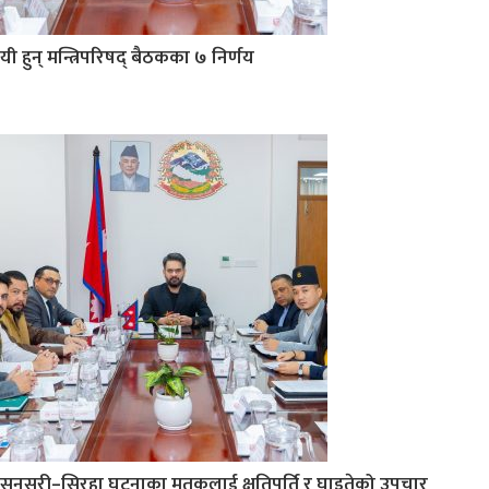
यी हुन् मन्त्रिपरिषद् बैठकका ७ निर्णय
सुनसरी–सिरहा घटनाका मृतकलाई क्षतिपूर्ति र घाइतेको उपचार