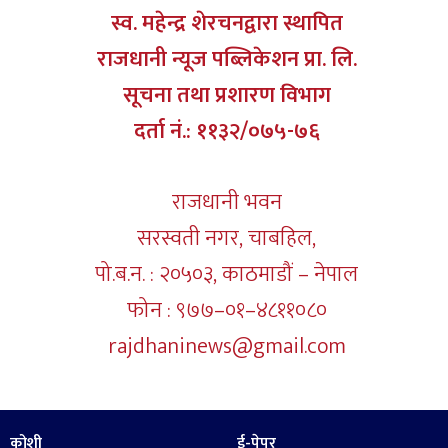
स्व. महेन्द्र शेरचनद्वारा स्थापित
राजधानी न्यूज पब्लिकेशन प्रा. लि.
सूचना तथा प्रशारण विभाग
दर्ता नं.: ११३२/०७५-७६
राजधानी भवन
सरस्वती नगर, चाबहिल,
पो.ब.न. : २०५०३, काठमाडौं – नेपाल
फोन : ९७७–०१–४८११०८०
rajdhaninews@gmail.com
कोशी
ई-पेपर