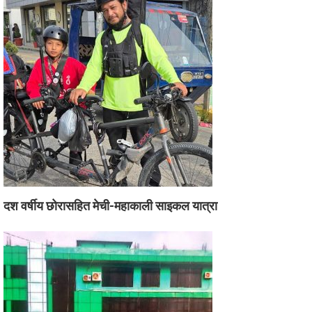
दश वर्षीय छोरासहित मेची-महाकाली साइकल यात्रा