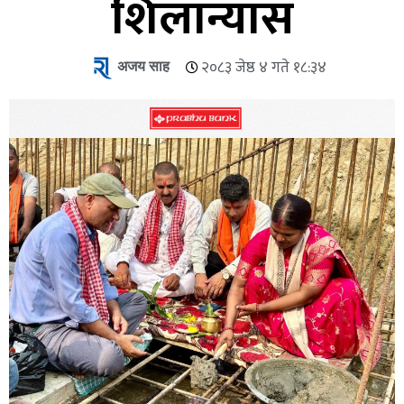
शिलान्यास
अजय साह
२०८३ जेष्ठ ४ गते १८:३४