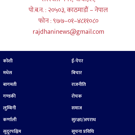
पो.ब.न. : २०५०३, काठमाडौं – नेपाल
फोन : ९७७–०१–४८११०८०
rajdhaninews@gmail.com
कोशी
ई-पेपर
मधेस
बिचार
बागमती
राजनीति
गण्डकी
रोचक
लुम्बिनी
समाज
कर्णाली
सुरक्षा/अपराध
सुदूरपश्चिम
सूचना प्रविधि