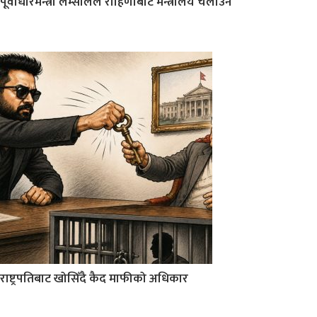
पूर्वाधारमन्त्री लम्सालले रोहिणीबाट मन्त्रालय चलाउने
राष्ट्रपतिबाट खोसिँदै कैद माफीको अधिकार