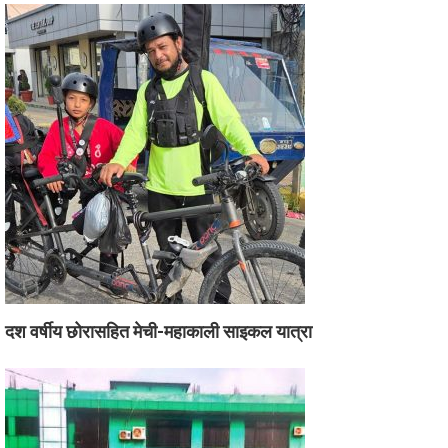
दश वर्षीय छोरासहित मेची-महाकाली साइकल यात्रा