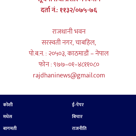
दर्ता नं.: ११३२/०७५-७६
राजधानी भवन
सरस्वती नगर, चाबहिल,
पो.ब.न. : २०५०३, काठमाडौं – नेपाल
फोन : ९७७–०१–४८११०८०
rajdhaninews@gmail.com
कोशी
ई-पेपर
मधेस
बिचार
बागमती
राजनीति