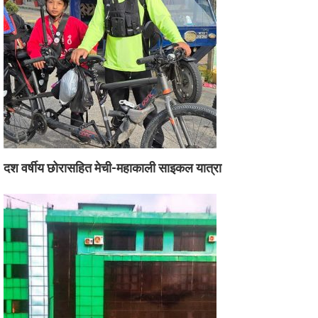
दश वर्षीय छोरासहित मेची-महाकाली साइकल यात्रा