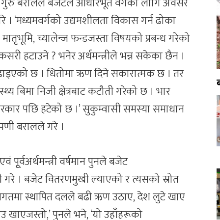
ंसद गुरु बरालले बजेटले आधारभूत वर्गका लागि अवसर
गरे । ‘मध्यमवर्गको उद्यमशीलता विकास गर्न ढोका
तृभूमि, च्यालेन्ज फन्डजस्ता विषयको प्रबन्ध गरेको
 कसरी हटाउने ? भनेर अर्थमन्त्रीले भन्न सकेका छैन ।
ढाइएको छ । धितोमा ऋण दिने सकारात्मक छ । तर
स्थ्य बिमा निजी क्षेत्रबाट कटौती गरेको छ । भार
ट सरकार पछि हटेको छ ।’ सुकुम्वासी समस्या समाधान
पणी बरालले गरे ।
ं पूृर्वअर्थमन्त्री वर्षमान पुनले बजेट
गरे । बजेट वितरणमुखी ल्याएको र त्यसको स्रोत
िगतमा स्थापित दलले बढी ऋण उठाए, देश लुटे खाए
खाएजस्तो,’ पुनले भने, ‘यो उहाँहरूको