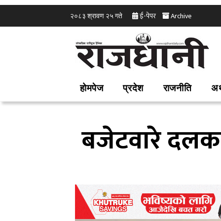
ई-पेपर
Archive
२०८३ श्रावण २५ गते
होमपेज
प्रदेश
राजनीति
अर
बजेटवारे दलका