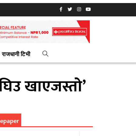
राजधानी टिभी
 घिउ खाएजस्तो’
epaper