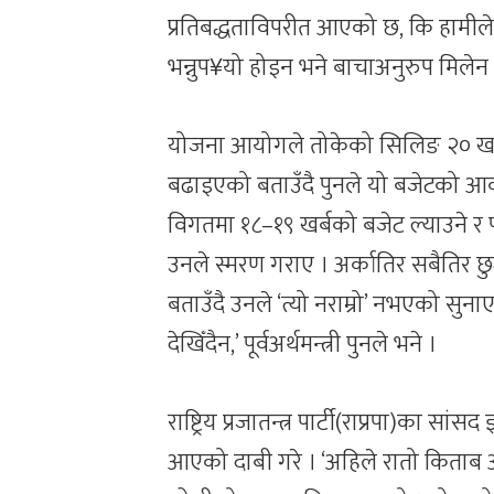
प्रतिबद्धताविपरीत आएको छ, कि हामील
भन्नुप¥यो होइन भने बाचाअनुरुप मिलेन 
योजना आयोगले तोकेको सिलिङ २० खर्बव
बढाइएको बताउँदै पुनले यो बजेटको आ
विगतमा १८–१९ खर्बको बजेट ल्याउने र पछ
उनले स्मरण गराए । अर्कातिर सबैतिर छुट द
बताउँदै उनले ‘त्यो नराम्रो’ नभएको सुनाए । 
देखिँदैन,’ पूर्वअर्थमन्त्री पुनले भने ।
राष्ट्रिय प्रजातन्त्र पार्टी(राप्रपा)का स
आएको दाबी गरे । ‘अहिले रातो किताब