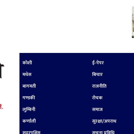
कोशी
ई-पेपर
मधेस
बिचार
बागमती
राजनीति
गण्डकी
रोचक
ि.
लुम्बिनी
समाज
कर्णाली
सुरक्षा/अपराध
सुदूरपश्चिम
सूचना प्रविधि