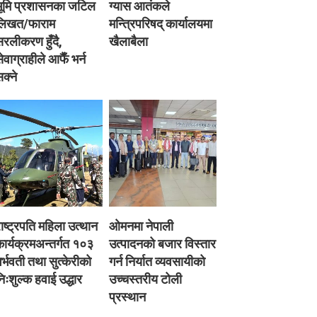
भूमि प्रशासनका जटिल
ग्यास आतंकले
लिखत/फाराम
मन्त्रिपरिषद् कार्यालयमा
रलीकरण हुँदै,
खैलाबैला
ेवाग्राहीले आफैँ भर्न
क्ने
ाष्ट्रपति महिला उत्थान
ओमनमा नेपाली
ार्यक्रमअन्तर्गत १०३
उत्पादनको बजार विस्तार
र्भवती तथा सुत्केरीको
गर्न निर्यात व्यवसायीको
िःशुल्क हवाई उद्धार
उच्चस्तरीय टोली
प्रस्थान