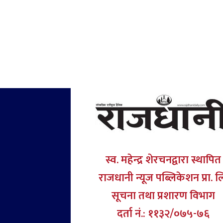
स्व. महेन्द्र शेरचनद्वारा स्थापित
राजधानी न्यूज पब्लिकेशन प्रा. ल
सूचना तथा प्रशारण विभाग
दर्ता नं.: ११३२/०७५-७६