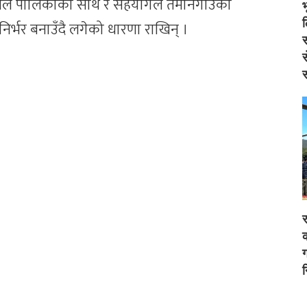
उनले पालिकाको साथ र सहयोगले तमानगाउँका
िर्भर बनाउँदै लगेको धारणा राखिन् ।
स
स
स
र
क
ग
न