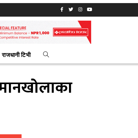
राजधानी टिभी
ै तमानखोलाका