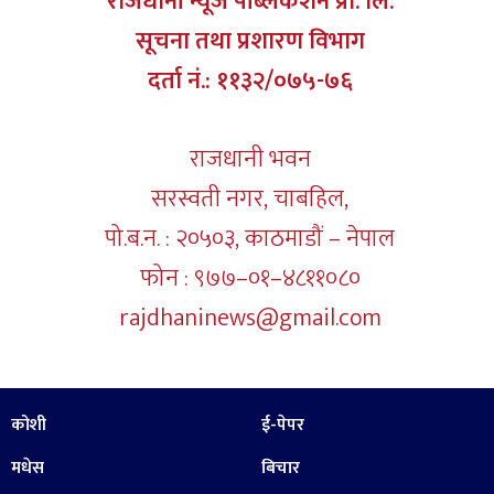
राजधानी न्यूज पब्लिकेशन प्रा. लि.
सूचना तथा प्रशारण विभाग
दर्ता नं.: ११३२/०७५-७६
राजधानी भवन
सरस्वती नगर, चाबहिल,
पो.ब.न. : २०५०३, काठमाडौं – नेपाल
फोन : ९७७–०१–४८११०८०
rajdhaninews@gmail.com
कोशी
ई-पेपर
मधेस
बिचार