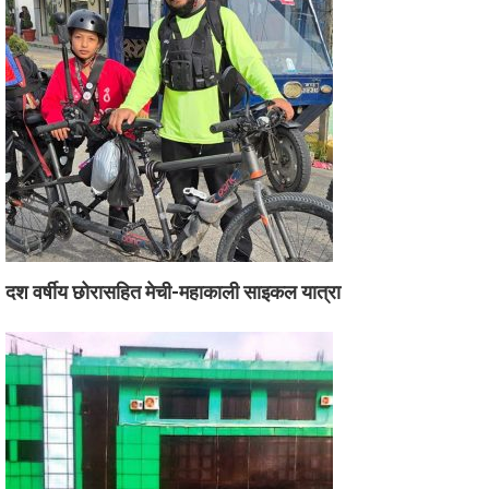
दश वर्षीय छोरासहित मेची-महाकाली साइकल यात्रा