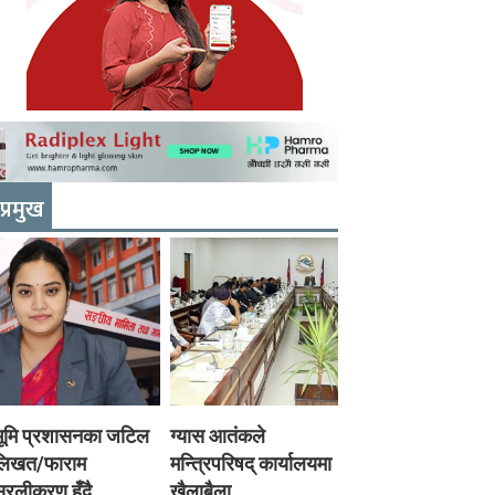
प्रमुख
भूमि प्रशासनका जटिल
ग्यास आतंकले
लिखत/फाराम
मन्त्रिपरिषद् कार्यालयमा
रलीकरण हुँदै,
खैलाबैला