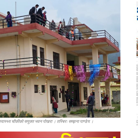
्वास्थ्य चौकीको सयुक्त भवन पोखरा । तस्बिरः सम्झना पाण्डेय ।