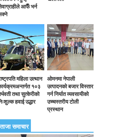
ेवाग्राहीले आफैँ भर्न
क्ने
ाष्ट्रपति महिला उत्थान
ओमनमा नेपाली
ार्यक्रमअन्तर्गत १०३
उत्पादनको बजार विस्तार
र्भवती तथा सुत्केरीको
गर्न निर्यात व्यवसायीको
िःशुल्क हवाई उद्धार
उच्चस्तरीय टोली
प्रस्थान
ताजा समाचार