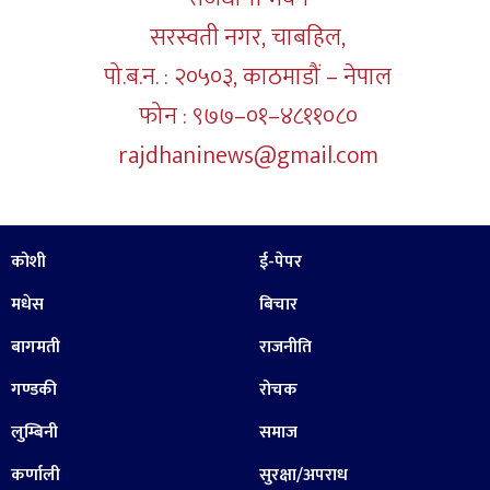
सरस्वती नगर, चाबहिल,
पो.ब.न. : २०५०३, काठमाडौं – नेपाल
फोन : ९७७–०१–४८११०८०
rajdhaninews@gmail.com
कोशी
ई-पेपर
मधेस
बिचार
बागमती
राजनीति
गण्डकी
रोचक
लुम्बिनी
समाज
कर्णाली
सुरक्षा/अपराध