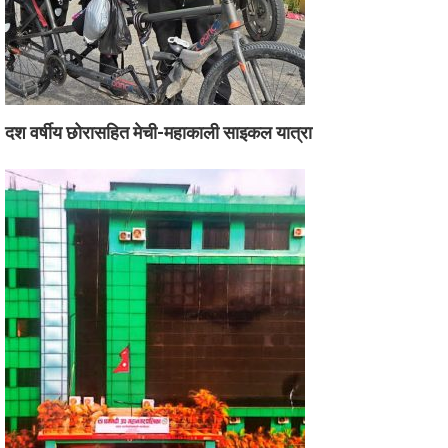
दश वर्षीय छोरासहित मेची-महाकाली साइकल यात्रा