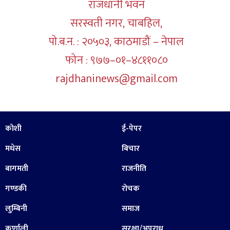
राजधानी भवन
सरस्वती नगर, चाबहिल,
पो.ब.न. : २०५०३, काठमाडौं – नेपाल
फोन : ९७७–०१–४८११०८०
rajdhaninews@gmail.com
कोशी
ई-पेपर
मधेस
बिचार
बागमती
राजनीति
गण्डकी
रोचक
लुम्बिनी
समाज
कर्णाली
सुरक्षा/अपराध