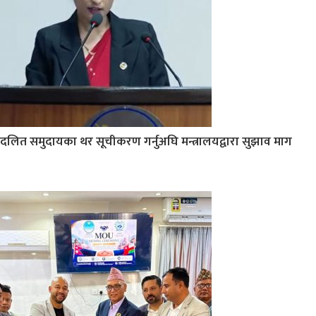
दलित समुदायका थर सूचीकरण गर्नुअघि मन्त्रालयद्वारा सुझाव माग