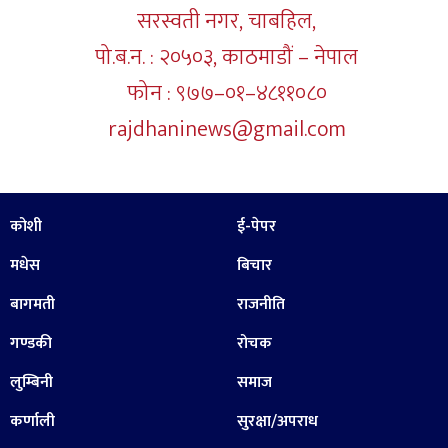
सरस्वती नगर, चाबहिल,
पो.ब.न. : २०५०३, काठमाडौं – नेपाल
फोन : ९७७–०१–४८११०८०
rajdhaninews@gmail.com
कोशी
ई-पेपर
मधेस
बिचार
बागमती
राजनीति
गण्डकी
रोचक
लुम्बिनी
समाज
कर्णाली
सुरक्षा/अपराध