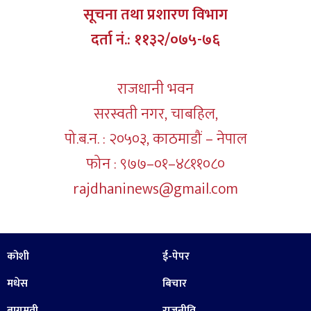
सूचना तथा प्रशारण विभाग
दर्ता नं.: ११३२/०७५-७६
राजधानी भवन
सरस्वती नगर, चाबहिल,
पो.ब.न. : २०५०३, काठमाडौं – नेपाल
फोन : ९७७–०१–४८११०८०
rajdhaninews@gmail.com
कोशी
ई-पेपर
मधेस
बिचार
बागमती
राजनीति