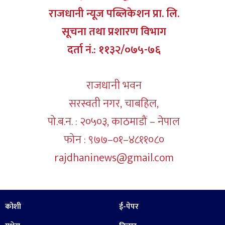
राजधानी न्यूज पब्लिकेशन प्रा. लि.
सूचना तथा प्रशारण विभाग
दर्ता नं.: ११३२/०७५-७६
राजधानी भवन
सरस्वती नगर, चाबहिल,
पो.ब.न. : २०५०३, काठमाडौं – नेपाल
फोन : ९७७–०१–४८११०८०
rajdhaninews@gmail.com
कोशी
ई-पेपर