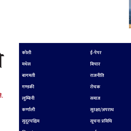
कोशी
ई-पेपर
मधेस
बिचार
बागमती
राजनीति
गण्डकी
रोचक
ि.
लुम्बिनी
समाज
कर्णाली
सुरक्षा/अपराध
सुदूरपश्चिम
सूचना प्रविधि