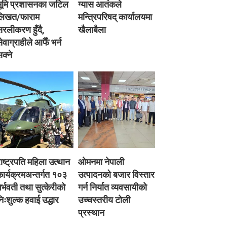
भूमि प्रशासनका जटिल
ग्यास आतंकले
लिखत/फाराम
मन्त्रिपरिषद् कार्यालयमा
रलीकरण हुँदै,
खैलाबैला
ेवाग्राहीले आफैँ भर्न
क्ने
ाष्ट्रपति महिला उत्थान
ओमनमा नेपाली
ार्यक्रमअन्तर्गत १०३
उत्पादनको बजार विस्तार
र्भवती तथा सुत्केरीको
गर्न निर्यात व्यवसायीको
िःशुल्क हवाई उद्धार
उच्चस्तरीय टोली
प्रस्थान