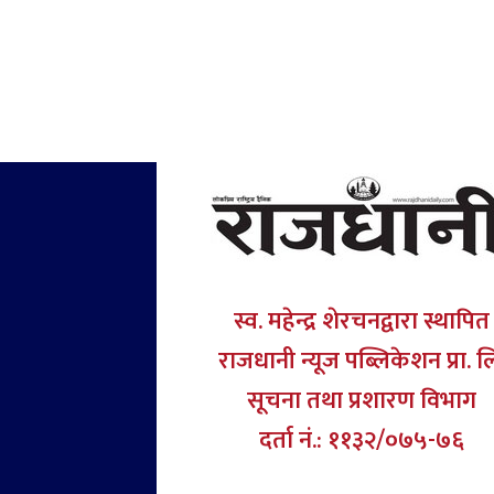
स्व. महेन्द्र शेरचनद्वारा स्थापित
राजधानी न्यूज पब्लिकेशन प्रा. ल
सूचना तथा प्रशारण विभाग
दर्ता नं.: ११३२/०७५-७६