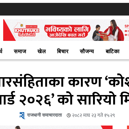
्थ
समाज
खेल
बिचार
सौजन्य
बाटिका
ारसंहिताका कारण ‘कोश
ार्ड २०२६’ को सारियो म
राजधानी समाचारदाता
२०८२ माघ २३ गते १५:२९