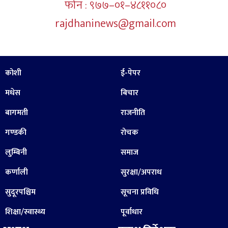
फोन : ९७७–०१–४८११०८०
rajdhaninews@gmail.com
कोशी
ई-पेपर
मधेस
बिचार
बागमती
राजनीति
गण्डकी
रोचक
लुम्बिनी
समाज
कर्णाली
सुरक्षा/अपराध
सुदूरपश्चिम
सूचना प्रविधि
शिक्षा/स्वास्थ्य
पूर्वाधार