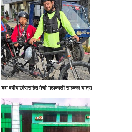
दश वर्षीय छोरासहित मेची-महाकाली साइकल यात्रा