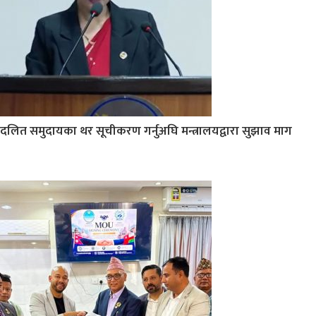
दलित समुदायका थर सूचीकरण गर्नुअघि मन्त्रालयद्वारा सुझाव माग