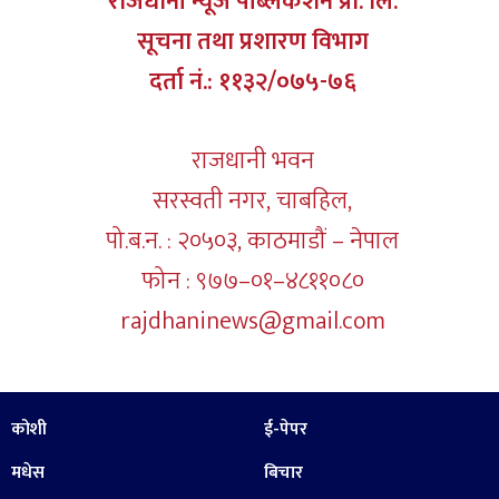
राजधानी न्यूज पब्लिकेशन प्रा. लि.
सूचना तथा प्रशारण विभाग
दर्ता नं.: ११३२/०७५-७६
राजधानी भवन
सरस्वती नगर, चाबहिल,
पो.ब.न. : २०५०३, काठमाडौं – नेपाल
फोन : ९७७–०१–४८११०८०
rajdhaninews@gmail.com
कोशी
ई-पेपर
मधेस
बिचार