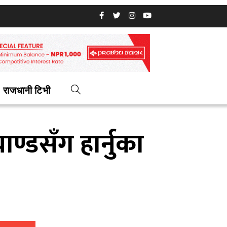
राजधानी टिभी
्डसँग हार्नुका