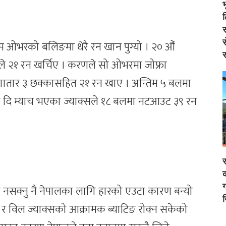
स
स
िम ओभरको बलिङमा धेरै रन खान पुग्यो । २० औँ
स
२१ रन खर्चिए । करणले सो ओभरमा जोफ्रा
ातार ३ छक्कासहित २१ रन खाए । अन्तिम ५ बलमा
फ दि म्याच भएका ज्याक्सले १८ बलमा नटआउट ३९ रन
र
क
ग
न नसक्नु नै नेपालका लागि हारको एउटा कारण बन्यो
न
रुक र विल ज्याक्सको आक्रामक ब्याटिङ रोक्न सकेको