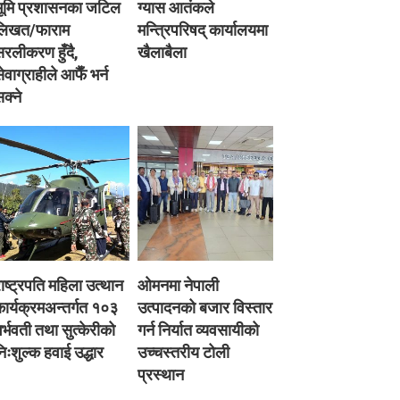
भूमि प्रशासनका जटिल
ग्यास आतंकले
लिखत/फाराम
मन्त्रिपरिषद् कार्यालयमा
रलीकरण हुँदै,
खैलाबैला
ेवाग्राहीले आफैँ भर्न
क्ने
ाष्ट्रपति महिला उत्थान
ओमनमा नेपाली
ार्यक्रमअन्तर्गत १०३
उत्पादनको बजार विस्तार
र्भवती तथा सुत्केरीको
गर्न निर्यात व्यवसायीको
िःशुल्क हवाई उद्धार
उच्चस्तरीय टोली
प्रस्थान