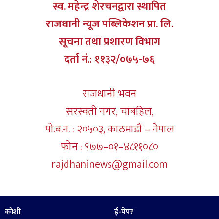
स्व. महेन्द्र शेरचनद्वारा स्थापित
राजधानी न्यूज पब्लिकेशन प्रा. लि.
सूचना तथा प्रशारण विभाग
दर्ता नं.: ११३२/०७५-७६
राजधानी भवन
सरस्वती नगर, चाबहिल,
पो.ब.न. : २०५०३, काठमाडौं – नेपाल
फोन : ९७७–०१–४८११०८०
rajdhaninews@gmail.com
कोशी
ई-पेपर