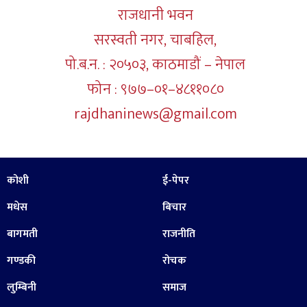
राजधानी भवन
सरस्वती नगर, चाबहिल,
पो.ब.न. : २०५०३, काठमाडौं – नेपाल
फोन : ९७७–०१–४८११०८०
rajdhaninews@gmail.com
कोशी
ई-पेपर
मधेस
बिचार
बागमती
राजनीति
गण्डकी
रोचक
लुम्बिनी
समाज