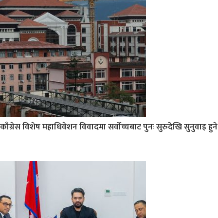
काँग्रेस विशेष महाधिवेशन विवादमा सर्वोच्चबाट पुनः सुरुदेखि सुनुवाइ हुने