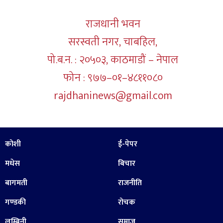
राजधानी भवन
सरस्वती नगर, चाबहिल,
पो.ब.न. : २०५०३, काठमाडौं – नेपाल
फोन : ९७७–०१–४८११०८०
rajdhaninews@gmail.com
कोशी
ई-पेपर
मधेस
बिचार
बागमती
राजनीति
गण्डकी
रोचक
लुम्बिनी
समाज