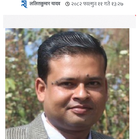
ललितकुमार यादव
२०८२ फाल्गुन ११ गते १३:२७