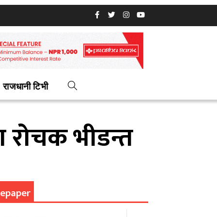
राजधानी टिभी
मा रोचक भीडन्त
epaper