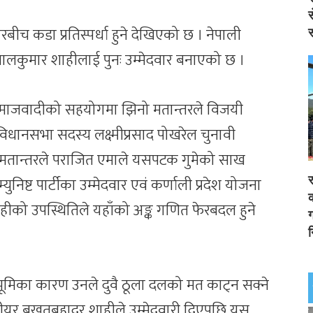
स
धारबीच कडा प्रतिस्पर्धा हुने देखिएको छ । नेपाली
स
पालकुमार शाहीलाई पुनः उम्मेदवार बनाएको छ ।
माजवादीको सहयोगमा झिनो मतान्तरले विजयी
विधानसभा सदस्य लक्ष्मीप्रसाद पोखरेल चुनावी
६७ मतान्तरले पराजित एमाले यसपटक गुमेको साख
युनिष्ट पार्टीका उम्मेदवार एवं कर्णाली प्रदेश योजना
र
क
 शाहीको उपस्थितिले यहाँको अङ्क गणित फेरबदल हुने
ग
न
ठभूमिका कारण उनले दुवै ठूला दलको मत काट्न सक्ने
िनीयर बखतबहादुर शाहीले उम्मेदवारी दिएपछि यस