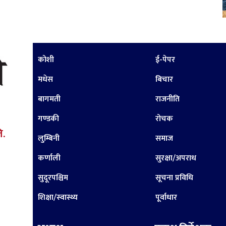
कोशी
ई-पेपर
मधेस
बिचार
बागमती
राजनीति
गण्डकी
रोचक
ि.
लुम्बिनी
समाज
कर्णाली
सुरक्षा/अपराध
सुदूरपश्चिम
सूचना प्रविधि
शिक्षा/स्वास्थ्य
पूर्वाधार