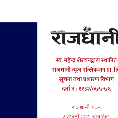
स्व. महेन्द्र शेरचनद्वारा स्थापित
राजधानी न्यूज पब्लिकेशन प्रा. ल
सूचना तथा प्रशारण विभाग
दर्ता नं.: ११३२/०७५-७६
राजधानी भवन
सरस्वती नगर, चाबहिल,