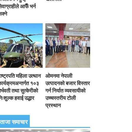
ेवाग्राहीले आफैँ भर्न
क्ने
ाष्ट्रपति महिला उत्थान
ओमनमा नेपाली
ार्यक्रमअन्तर्गत १०३
उत्पादनको बजार विस्तार
र्भवती तथा सुत्केरीको
गर्न निर्यात व्यवसायीको
िःशुल्क हवाई उद्धार
उच्चस्तरीय टोली
प्रस्थान
ताजा समाचार