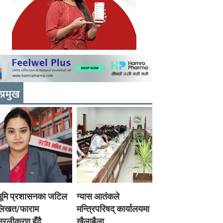
प्रमुख
भूमि प्रशासनका जटिल
ग्यास आतंकले
लिखत/फाराम
मन्त्रिपरिषद् कार्यालयमा
रलीकरण हुँदै,
खैलाबैला