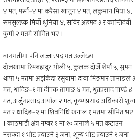
रोशनप्रसाद अहिर १, पर्सा–३ मा शिवशंकरप्रसाद रौनियार
४ मत, पर्सा–४ मा करैसा खातुन ४ मत, लकुमान मिया ४,
समसुल्हक मियाँ धुनिया ४, सविर अहमद ३ र कान्तिदेवी
कुर्मी २ मतमै सीमित भए ।
बागमतीमा पनि लज्जास्पद मत उल्लेख्य
दोलखामा रिमबहादुर ओली ५, कुलक दोर्जे शेर्पा ५, सुमन
थापा ५ मतमा अड्किँदा रसुवामा दावा मिङमार तामाङले ३
मत, धादिङ–१ मा दीपक तामाङ ४ मत, धुव्रप्रसाद पाण्डे ४
मत, अर्जुनप्रसाद अर्याल २ मत, कृष्णप्रसाद अधिकारी शून्य
मत र धादिङ–२ मा शिवनिधि खनाल १ मतमा सीमित भए
। काठमाडौं क्षेत्र नम्बर १ मा १० जनाले ५ मत कटाउन
नसक्दा १ भोट ल्याउने ३ जना, शून्य भोट ल्याउने १ जना