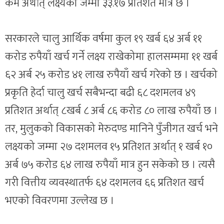
कम अर्थात् लक्ष्यको जम्मा ३३.१७ प्रतिशत मात्रै छ ।
सरकारले चालु आर्थिक वर्षमा कुल १९ खर्ब ६४ अर्ब ११
करोड रुपैयाँ खर्च गर्ने लक्ष्य राखेकोमा हालसम्ममा ११ खर्ब
६२ अर्ब २५ करोड ४१ लाख रुपैयाँ खर्च गरेको छ । खर्चको
प्रकृति हेर्दा चालु खर्च सबैभन्दा बढी ६८ दशमलव ४९
प्रतिशत अर्थात् ८खर्ब ८ अर्ब ८६ करोड ८० लाख रुपैयाँ छ ।
तर, मुलुकको विकासको मेरुदण्ड मानिने पुँजीगत खर्च भने
लक्ष्यको जम्मा २७ दशमलव १५ प्रतिशत अर्थात् १ खर्ब १०
अर्ब ७५ करोड ६४ लाख रुपैयाँ मात्र हुन सकेको छ । त्यसै
गरी वित्तीय व्यवस्थातर्फ ६४ दशमलव ६६ प्रतिशत खर्च
भएको विवरणमा उल्लेख छ ।