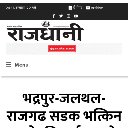
ई-पेपर
Archive
२०८३ श्रावण २२ गते
Menu
भद्रपुर-जलथल-
राजगढ सडक भत्किन