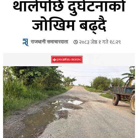
थालेपछि दुर्घटनाको
जोखिम बढ्दै
राजधानी समाचारदाता
२०८३ जेष्ठ १ गते १८:२९