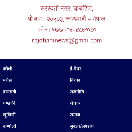
सरस्वती नगर, चाबहिल,
पो.ब.न. : २०५०३, काठमाडौं – नेपाल
फोन : ९७७–०१–४८११०८०
rajdhaninews@gmail.com
कोशी
ई-पेपर
मधेस
बिचार
बागमती
राजनीति
गण्डकी
रोचक
लुम्बिनी
समाज
कर्णाली
सुरक्षा/अपराध