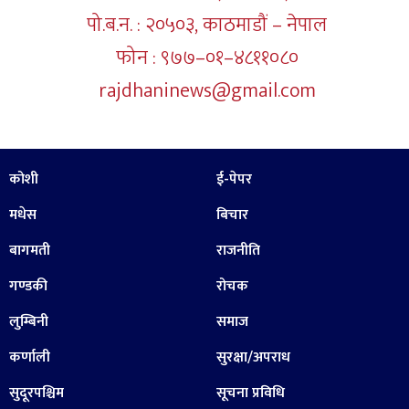
पो.ब.न. : २०५०३, काठमाडौं – नेपाल
फोन : ९७७–०१–४८११०८०
rajdhaninews@gmail.com
कोशी
ई-पेपर
मधेस
बिचार
बागमती
राजनीति
गण्डकी
रोचक
लुम्बिनी
समाज
कर्णाली
सुरक्षा/अपराध
सुदूरपश्चिम
सूचना प्रविधि