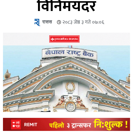
विनिमयदर
रासस
२०८३ जेष्ठ ३ गते ०७:०६